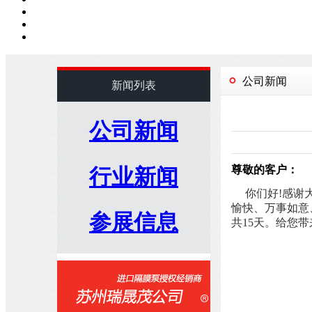
公司新闻
新闻列表
公司新闻
尊敬的客户
：
行业新闻
你们好
!感谢
愉快
、
万事如意
参展信息
共
15
天。给您带