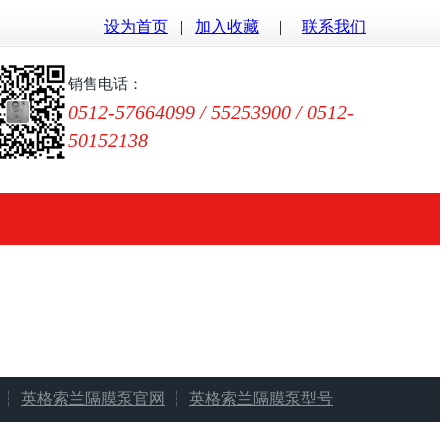
设为首页
|
加入收藏
|
联系我们
销售电话：
0512-57664099 / 55253900 / 0512-
50152138
┆
英格索兰隔膜泵官网
┆
英格索兰隔膜泵型号